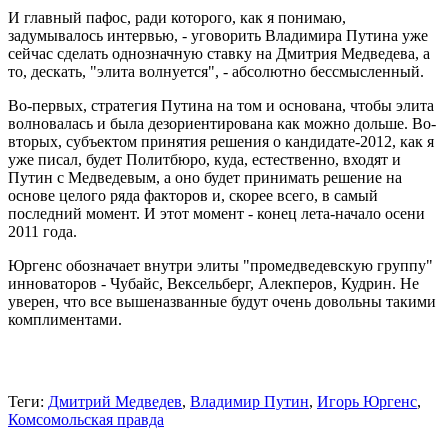
И главный пафос, ради которого, как я понимаю,
задумывалось интервью, - уговорить Владимира Путина уже
сейчас сделать однозначную ставку на Дмитрия Медведева, а
то, дескать, "элита волнуется", - абсолютно бессмысленный.
Во-первых, стратегия Путина на том и основана, чтобы элита
волновалась и была дезориентирована как можно дольше. Во-
вторых, субъектом принятия решения о кандидате-2012, как я
уже писал, будет Политбюро, куда, естественно, входят и
Путин с Медведевым, а оно будет принимать решение на
основе целого ряда факторов и, скорее всего, в самый
последний момент. И этот момент - конец лета-начало осени
2011 года.
Юргенс обозначает внутри элиты "промедведевскую группу"
инноваторов - Чубайс, Вексельберг, Алекперов, Кудрин. Не
уверен, что все вышеназванные будут очень довольны такими
комплиментами.
Теги:
Дмитрий Медведев
,
Владимир Путин
,
Игорь Юргенс
,
Комсомольская правда