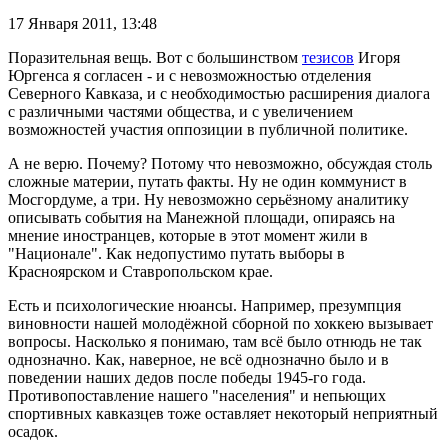
17 Января 2011,
13:48
Поразительная вещь. Вот с большинством
тезисов
Игоря
Юргенса я согласен - и с невозможностью отделения
Северного Кавказа, и с необходимостью расширения диалога
с различными частями общества, и с увеличением
возможностей участия оппозиции в публичной политике.
А не верю. Почему? Потому что невозможно, обсуждая столь
сложные материи, путать факты. Ну не один коммунист в
Мосгордуме, а три. Ну невозможно серьёзному аналитику
описывать события на Манежной площади, опираясь на
мнение иностранцев, которые в этот момент жили в
"Национале". Как недопустимо путать выборы в
Красноярском и Ставропольском крае.
Есть и психологические нюансы. Например, презумпция
виновности нашей молодёжной сборной по хоккею вызывает
вопросы. Насколько я понимаю, там всё было отнюдь не так
однозначно. Как, наверное, не всё однозначно было и в
поведении наших дедов после победы 1945-го года.
Противопоставление нашего "населения" и непьющих
спортивных кавказцев тоже оставляет некоторый неприятный
осадок.