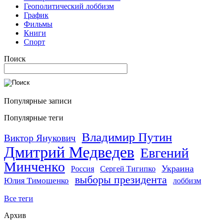
Геополитический лоббизм
График
Фильмы
Книги
Спорт
Поиск
Популярные записи
Популярные теги
Владимир Путин
Виктор Янукович
Дмитрий Медведев
Евгений
Минченко
Украина
Россия
Сергей Тигипко
выборы президента
Юлия Тимошенко
лоббизм
Все теги
Архив