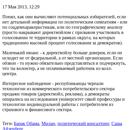
17 Мая 2013,
12:29
Понял, как они вычисляют потенциальных избирателей, если
нет детальной информации по политическим симпатиям - или
по соцдемхаракеристикам, или по географическому анализу
(просто накрывают директмэйлом с призывом участвовать в
голосовании те территории в рамках округа, на которых
традиционно высокий процент голосования за демократов).
Маленький нюанс - к директмэйлу больше доверия, если он
исходит не от федеральной, а от местной организации. Если
обзвон - то нужно обязательно представляться и подчеркнуть,
что ты волонтер, а не оплачиваемый работник из колл-
центра.
Интересное наблюдение - республиканцы черпали
технологии из коммерческого потребительского сектора
продажи товаров (директмэйл, реклама), а демократы
опирались на исследования университет сякой профессуры и
технологии индивидуальной работы с потребителем из
страхового и финансового сектора.
Теги:
Барак Обама
,
Милан
,
политический консалтинг
,
Саша
Айзенберг