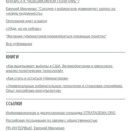
КРИЗИСА К “НЕВОЗМОЖНОЙ ПОЛИТИКЕ”?
Евгений Минченко: "Сегодня у избирателя доминирует запрос на
«новую подлинность»
Оппозиция идет в народ
«Уйди, но не сейчас»
"Желание губернаторов переизбраться пораньше понятно"
Все публикации
КНИГИ
«Как выигрывают выборы в США, Великобритании и евросоюзе:
анализ политических технологий»
«Как стать и остаться губернатором»
«Универсальные избирательные технологии и страновая специфика:
Опыт российских консультантов»
ССЫЛКИ
Информационная и дискуссионная площадка STRATAGEMA.ORG
Российская Ассоциация по связям с общественностью
PR-ИНТЕРВЬЮ, Евгений Минченко