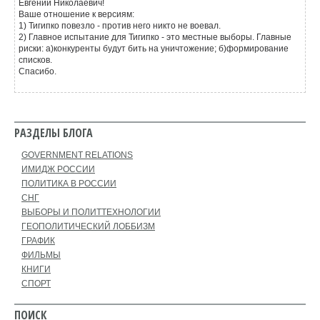
Евгений Николаевич!
Ваше отношение к версиям:
1) Тигипко повезло - против него никто не воевал.
2) Главное испытание для Тигипко - это местные выборы. Главные
риски: а)конкуренты будут бить на уничтожение; б)формирование
списков.
Спасибо.
РАЗДЕЛЫ БЛОГА
GOVERNMENT RELATIONS
ИМИДЖ РОССИИ
ПОЛИТИКА В РОССИИ
СНГ
ВЫБОРЫ И ПОЛИТТЕХНОЛОГИИ
ГЕОПОЛИТИЧЕСКИЙ ЛОББИЗМ
ГРАФИК
ФИЛЬМЫ
КНИГИ
СПОРТ
ПОИСК