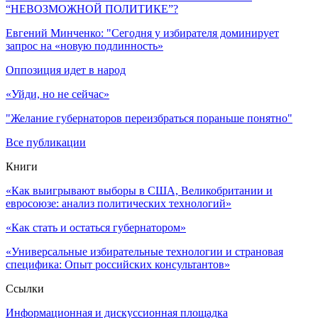
“НЕВОЗМОЖНОЙ ПОЛИТИКЕ”?
Евгений Минченко: "Сегодня у избирателя доминирует
запрос на «новую подлинность»
Оппозиция идет в народ
«Уйди, но не сейчас»
"Желание губернаторов переизбраться пораньше понятно"
Все публикации
Книги
«Как выигрывают выборы в США, Великобритании и
евросоюзе: анализ политических технологий»
«Как стать и остаться губернатором»
«Универсальные избирательные технологии и страновая
специфика: Опыт российских консультантов»
Ссылки
Информационная и дискуссионная площадка