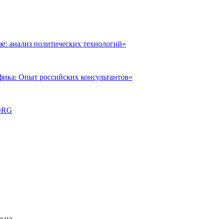
: анализ политических технологий»
фика: Опыт российских консультантов»
ORG
ьна.