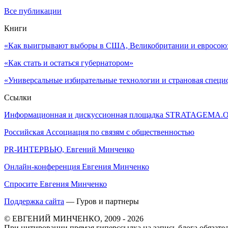
Все публикации
Книги
«Как выигрывают выборы в США, Великобритании и евросоюзе
«Как стать и остаться губернатором»
«Универсальные избирательные технологии и страновая специ
Ссылки
Информационная и дискуссионная площадка STRATAGEMA.
Российская Ассоциация по связям с общественностью
PR-ИНТЕРВЬЮ, Евгений Минченко
Онлайн-конференция Евгения Минченко
Спросите Евгения Минченко
Поддержка сайта
— Гуров и партнеры
© ЕВГЕНИЙ МИНЧЕНКО, 2009 - 2026
При цитировании прямая гиперссылка на запись блога обязател