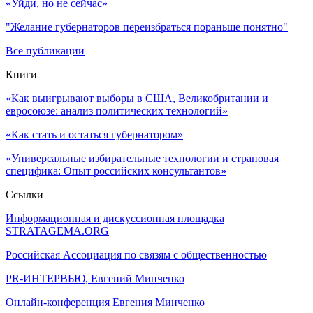
«Уйди, но не сейчас»
"Желание губернаторов переизбраться пораньше понятно"
Все публикации
Книги
«Как выигрывают выборы в США, Великобритании и
евросоюзе: анализ политических технологий»
«Как стать и остаться губернатором»
«Универсальные избирательные технологии и страновая
специфика: Опыт российских консультантов»
Ссылки
Информационная и дискуссионная площадка
STRATAGEMA.ORG
Российская Ассоциация по связям с общественностью
PR-ИНТЕРВЬЮ, Евгений Минченко
Онлайн-конференция Евгения Минченко