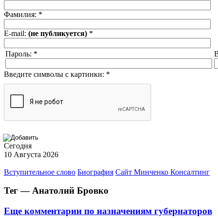
Фамилия:
*
E-mail:
(не публикуется)
*
Пароль:
*
В
Введите символы с картинки:
*
Сегодня
10 Августа 2026
Вступительное слово
Биография
Сайт Минченко Консалтинг
Тег — Анатолий Бровко
Еще комментарии по назначениям губернаторов