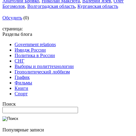
Анатолий Бровко
,
Николай Максюта
,
Валерий Язев
,
Олег
Богомолов
,
Волгоградская область
,
Курганская область
Обсудить
(0)
страница:
Разделы блога
Government relations
Имидж России
Политика в России
СНГ
Выборы и политтехнологии
Геополитический лоббизм
График
Фильмы
Книги
Спорт
Поиск
Популярные записи