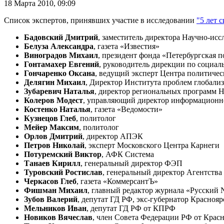
18 Марта 2010,
09:09
Список экспертов, принявших участие в исследовании
"5 лет 
Бадовский Дмитрий
, заместитель директора Научно-ис
Белуза Александра
, газета «Известия»
Виноградов Михаил
, президент фонда «Петербургская 
Гонтамахер Евгений
, руководитель дирекции по социа
Гончаренко Оксана
, ведущий эксперт Центра политиче
Делягин Михаил
, Директор Института проблем глобали
Зубаревич Наталья
, директор региональных программ 
Колеров Модест
, управляющий директор информацион
Костенко Наталья
, газета «Ведомости»
Кузнецов Глеб
, политолог
Мейер Максим
, политолог
Орлов Дмитрий
, директор АПЭК
Петров Николай
, эксперт Московского Центра Карнеги
Потуремский Виктор
, АФК Система
Танаев Кирилл
, генеральный директор ФЭП
Туровский Ростислав
, генеральный директор Агентств
Черкасов Глеб
, газета «КоммерсантЪ»
Фишман Михаил
, главный редактор журнала «Русский
Зубов Валерий
, депутат ГД РФ, экс-губернатор Краснояр
Мельников Иван
, депутат ГД РФ от КПРФ
Новиков Вячеслав
, член Совета Федерации РФ от Красн