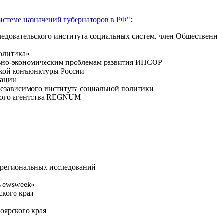
системе назначений губернаторов в РФ"
:
следовательского института социальных систем, член Обществен
политика»
льно-экономическим проблемам развития ИНСОР
ской конъюнктуры России
зации
Независимого института социальной политики
ного агентства REGNUM
а региональных исследований
 Newsweek»
ского края
оярского края