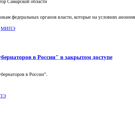
атор Самарской области
икам федеральных органов власти, которые на условиях аноним
,
МИПЭ
убернаторов в России" в закрытом доступе
убернаторов в России".
ПЭ