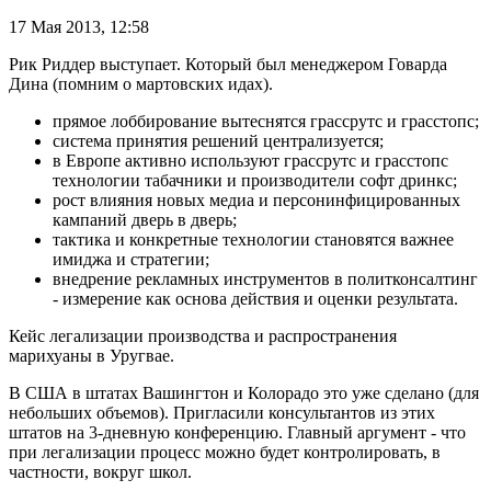
17 Мая 2013,
12:58
Рик Риддер выступает. Который был менеджером Говарда
Дина (помним о мартовских идах).
прямое лоббирование вытеснятся грассрутс и грасстопс;
система принятия решений централизуется;
в Европе активно используют грассрутс и грасстопс
технологии табачники и производители софт дринкс;
рост влияния новых медиа и персонинфицированных
кампаний дверь в дверь;
тактика и конкретные технологии становятся важнее
имиджа и стратегии;
внедрение рекламных инструментов в политконсалтинг
- измерение как основа действия и оценки результата.
Кейс легализации производства и распространения
марихуаны в Уругвае.
В США в штатах Вашингтон и Колорадо это уже сделано (для
небольших объемов). Пригласили консультантов из этих
штатов на 3-дневную конференцию. Главный аргумент - что
при легализации процесс можно будет контролировать, в
частности, вокруг школ.