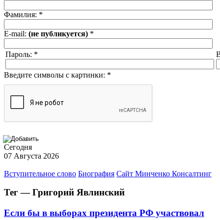
Фамилия:
*
E-mail:
(не публикуется)
*
Пароль:
*
В
Введите символы с картинки:
*
Сегодня
07 Августа 2026
Вступительное слово
Биография
Сайт Минченко Консалтинг
Тег — Григорий Явлинский
Если бы в выборах президента РФ участвовал