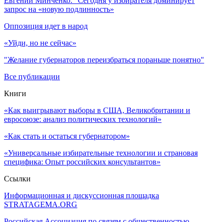
Евгений Минченко: "Сегодня у избирателя доминирует
запрос на «новую подлинность»
Оппозиция идет в народ
«Уйди, но не сейчас»
"Желание губернаторов переизбраться пораньше понятно"
Все публикации
Книги
«Как выигрывают выборы в США, Великобритании и
евросоюзе: анализ политических технологий»
«Как стать и остаться губернатором»
«Универсальные избирательные технологии и страновая
специфика: Опыт российских консультантов»
Ссылки
Информационная и дискуссионная площадка
STRATAGEMA.ORG
Российская Ассоциация по связям с общественностью