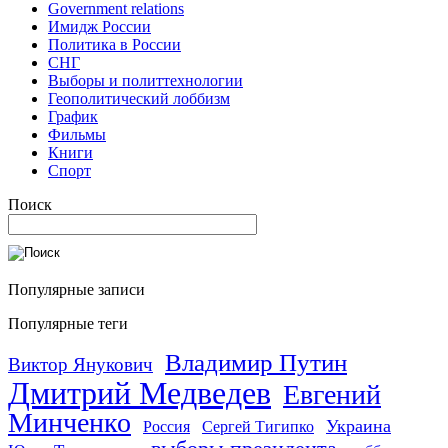
Government relations
Имидж России
Политика в России
СНГ
Выборы и политтехнологии
Геополитический лоббизм
График
Фильмы
Книги
Спорт
Поиск
Популярные записи
Популярные теги
Владимир Путин
Виктор Янукович
Дмитрий Медведев
Евгений
Минченко
Украина
Россия
Сергей Тигипко