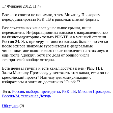
17 Февраля 2012,
11:47
Вот чего совсем не понимаю, зачем Михаилу Прохорову
переформатировать РБК-ТВ в развлекательный формат.
Развлекательных каналов у нас выше крыши, ниша
переполнена. Информационных каналов с направленностью
на бизнес-адуиторию - только РБК-ТВ и в меньшей степени
Россия-24. Я, к примеру, на многих каналах бываю, но смски
после эфиров знакомые губернаторы и федеральные
чиновники мне шлют только после появления на этих двух и
ещё после "Дождя", хотя его доля от общего числа
телезрителей вообще мизерна.
Есть целевая группа и есть канал доступа к ней (РБК-ТВ).
Зачем Михаилу Прохорову уничтожать этот канал, если он не
кремлёвский проект? Или ему для коммуникации с
избирателем и элитами достаточно "Сноба"?
Теги:
Россия
,
выборы президента
,
РБК-ТВ
,
Михаил Прохоров
,
Россия-24
,
телеканал Дождь
Обсудить
(0)