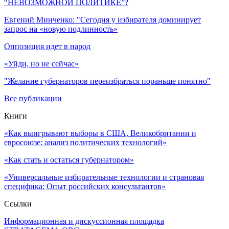
“НЕВОЗМОЖНОЙ ПОЛИТИКЕ”?
Евгений Минченко: "Сегодня у избирателя доминирует
запрос на «новую подлинность»
Оппозиция идет в народ
«Уйди, но не сейчас»
"Желание губернаторов переизбраться пораньше понятно"
Все публикации
Книги
«Как выигрывают выборы в США, Великобритании и
евросоюзе: анализ политических технологий»
«Как стать и остаться губернатором»
«Универсальные избирательные технологии и страновая
специфика: Опыт российских консультантов»
Ссылки
Информационная и дискуссионная площадка