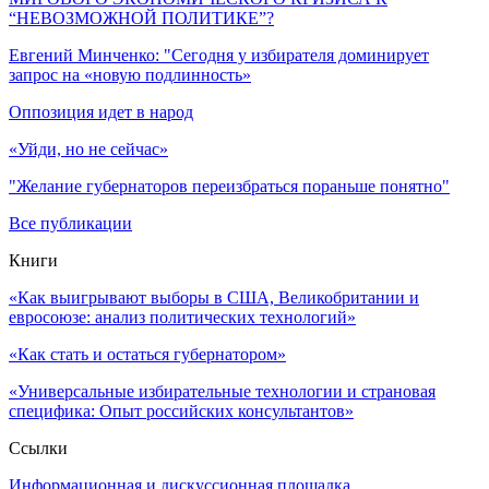
“НЕВОЗМОЖНОЙ ПОЛИТИКЕ”?
Евгений Минченко: "Сегодня у избирателя доминирует
запрос на «новую подлинность»
Оппозиция идет в народ
«Уйди, но не сейчас»
"Желание губернаторов переизбраться пораньше понятно"
Все публикации
Книги
«Как выигрывают выборы в США, Великобритании и
евросоюзе: анализ политических технологий»
«Как стать и остаться губернатором»
«Универсальные избирательные технологии и страновая
специфика: Опыт российских консультантов»
Ссылки
Информационная и дискуссионная площадка