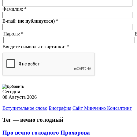
Фамилия:
*
E-mail:
(не публикуется)
*
Пароль:
*
В
Введите символы с картинки:
*
Сегодня
08 Августа 2026
Вступительное слово
Биография
Сайт Минченко Консалтинг
Тег — вечно голодный
Про вечно голодного Прохорова