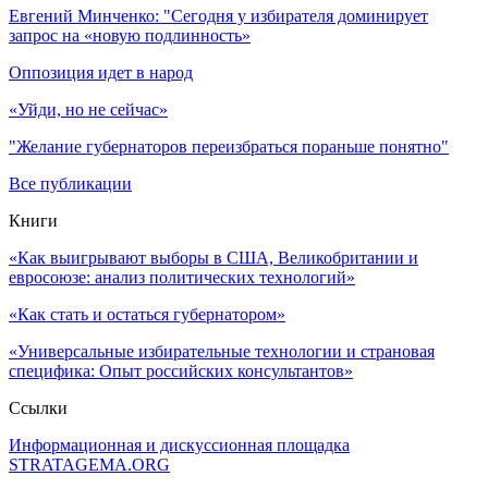
Евгений Минченко: "Сегодня у избирателя доминирует
запрос на «новую подлинность»
Оппозиция идет в народ
«Уйди, но не сейчас»
"Желание губернаторов переизбраться пораньше понятно"
Все публикации
Книги
«Как выигрывают выборы в США, Великобритании и
евросоюзе: анализ политических технологий»
«Как стать и остаться губернатором»
«Универсальные избирательные технологии и страновая
специфика: Опыт российских консультантов»
Ссылки
Информационная и дискуссионная площадка
STRATAGEMA.ORG