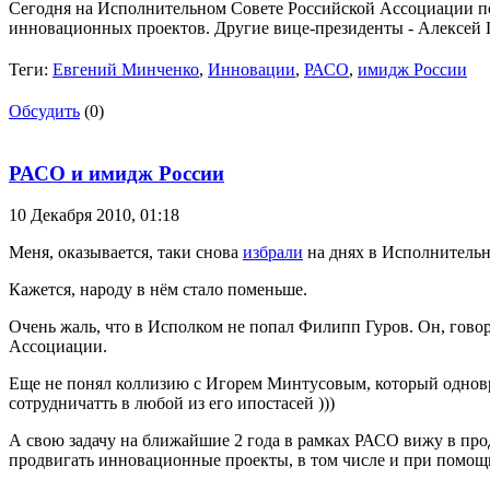
Сегодня на Исполнительном Совете Российской Ассоциации по
инновационных проектов. Другие вице-президенты - Алексей 
Теги:
Евгений Минченко
,
Инновации
,
РАСО
,
имидж России
Обсудить
(0)
РАСО и имидж России
10 Декабря 2010,
01:18
Меня, оказывается, таки снова
избрали
на днях в Исполнительн
Кажется, народу в нём стало поменьше.
Очень жаль, что в Исполком не попал Филипп Гуров. Он, говор
Ассоциации.
Еще не понял коллизию с Игорем Минтусовым, который одновр
сотрудничатть в любой из его ипостасей )))
А свою задачу на ближайшие 2 года в рамках РАСО вижу в прод
продвигать инновационные проекты, в том числе и при помощ