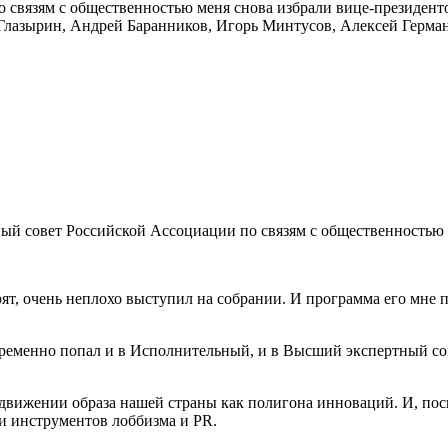
 связям с общественностью меня снова избрали вице-президент
Глазырин, Андрей Баранников, Игорь Минтусов, Алексей Герма
ый совет Российской Ассоциации по связям с общественностью
ят, очень неплохо выступил на собрании. И программа его мне п
еменно попал и в Исполнительный, и в Высший экспертный сове
вижении образа нашей страны как полигона инноваций. И, поско
и инструментов лоббизма и PR.