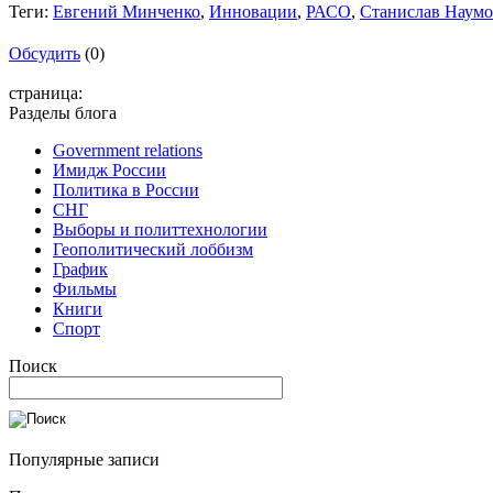
Теги:
Евгений Минченко
,
Инновации
,
РАСО
,
Станислав Наумо
Обсудить
(0)
страница:
Разделы блога
Government relations
Имидж России
Политика в России
СНГ
Выборы и политтехнологии
Геополитический лоббизм
График
Фильмы
Книги
Спорт
Поиск
Популярные записи