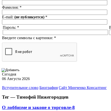
Фамилия:
*
E-mail:
(не публикуется)
*
Пароль:
*
В
Введите символы с картинки:
*
Сегодня
06 Августа 2026
Вступительное слово
Биография
Сайт Минченко Консалтинг
Тег — Тимофей Нижегородцев
О лоббизме и законе о торговле-8