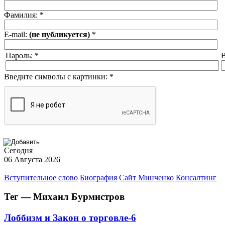
Фамилия:
*
E-mail:
(не публикуется)
*
Пароль:
*
В
Введите символы с картинки:
*
Сегодня
06 Августа 2026
Вступительное слово
Биография
Сайт Минченко Консалтинг
Тег — Михаил Бурмистров
Лоббизм и Закон о торговле-6