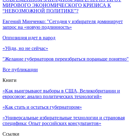
МИРОВОГО ЭКОНОМИЧЕСКОГО КРИЗИСА К
“НЕВОЗМОЖНОЙ ПОЛИТИКЕ”?
Евгений Минченко: "Сегодня у избирателя доминирует
запрос на «новую подлинность»
Оппозиция идет в народ
«Уйди, но не сейчас»
"Желание губернаторов переизбраться пораньше понятно"
Все публикации
Книги
«Как выигрывают выборы в США, Великобритании и
евросоюзе: анализ политических технологий»
«Как стать и остаться губернатором»
«Универсальные избирательные технологии и страновая
специфика: Опыт российских консультантов»
Ссылки