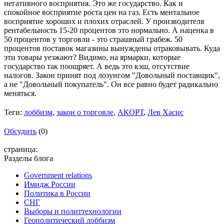
негативного восприятия. Это же государство. Как и
спокойное восприятие роста цен на газ. Есть ментальное
восприятие хороших и плохих отраслей. У производителя
рентабельность 15-20 процентов это нормально. А наценка в
50 процентов у торговли - это страшный грабеж. 50
процентов поставок магазины вынуждены отраковывать. Куда
эти товары уезжают? Видимо, на ярмарки, которые
государство так поощряет. А ведь это кэш, отсутствие
налогов. Закон принят под лозунгом "Довольный поставщик",
а не "Довольный покупатель". Он все равно будет радикально
меняться.
Теги:
лоббизм
,
закон о торговле
,
АКОРТ
,
Лев Хасис
Обсудить
(0)
страница:
Разделы блога
Government relations
Имидж России
Политика в России
СНГ
Выборы и политтехнологии
Геополитический лоббизм