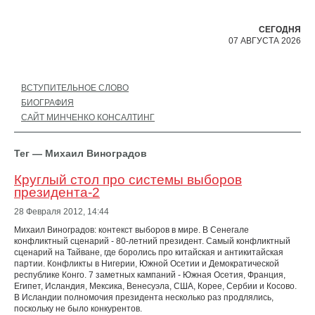
СЕГОДНЯ
07 АВГУСТА 2026
ВСТУПИТЕЛЬНОЕ СЛОВО
БИОГРАФИЯ
САЙТ МИНЧЕНКО КОНСАЛТИНГ
Тег — Михаил Виноградов
Круглый стол про системы выборов
президента-2
28 Февраля 2012,
14:44
Михаил Виноградов: контекст выборов в мире. В Сенегале
конфликтный сценарий - 80-летний президент. Самый конфликтный
сценарий на Тайване, где боролись про китайская и антикитайская
партии. Конфликты в Нигерии, Южной Осетии и Демократической
республике Конго. 7 заметных кампаний - Южная Осетия, Франция,
Египет, Исландия, Мексика, Венесуэла, США, Корее, Сербии и Косово.
В Исландии полномочия президента несколько раз продлялись,
поскольку не было конкурентов.