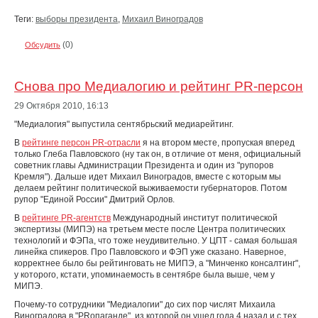
Теги:
выборы президента
,
Михаил Виноградов
(0)
Обсудить
Снова про Медиалогию и рейтинг PR-персон
29 Октября 2010,
16:13
"Медиалогия" выпустила сентябрьский медиарейтинг.
В
рейтинге персон PR-отрасли
я на втором месте, пропуская вперед
только Глеба Павловского (ну так он, в отличие от меня, официальный
советник главы Администрации Президента и один из "рупоров
Кремля"). Дальше идет Михаил Виноградов, вместе с которым мы
делаем рейтинг политической выживаемости губернаторов. Потом
рупор "Единой России" Дмитрий Орлов.
В
рейтинге PR-агентств
Международный институт политической
экспертизы (МИПЭ) на третьем месте после Центра политических
технологий и ФЭПа, что тоже неудивительно. У ЦПТ - самая большая
линейка спикеров. Про Павловского и ФЭП уже сказано. Наверное,
корректнее было бы рейтинговать не МИПЭ, а "Минченко консалтинг",
у которого, кстати, упоминаемость в сентябре была выше, чем у
МИПЭ.
Почему-то сотрудники "Медиалогии" до сих пор числят Михаила
Виноградова в "PRопаганде", из которой он ушел года 4 назад и с тех