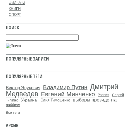
ФИЛЬМЫ
КНИГИ
СПОРТ
ПОИСК
ПОПУЛЯРНЫЕ ЗАПИСИ
ПОПУЛЯРНЫЕ ТЕГИ
Дмитрий
Владимир Путин
Виктор Янукович
Медведев
Евгений Минченко
Россия
Сергей
выборы президента
Украина
Юлия Тимошенко
Тигипко
лоббизм
Все теги
АРХИВ