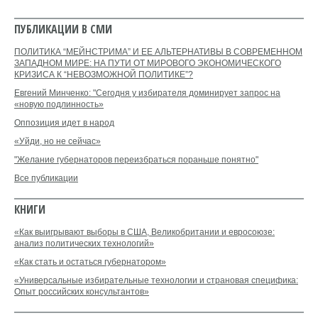
ПУБЛИКАЦИИ В СМИ
ПОЛИТИКА “МЕЙНСТРИМА” И ЕЕ АЛЬТЕРНАТИВЫ В СОВРЕМЕННОМ
ЗАПАДНОМ МИРЕ: НА ПУТИ ОТ МИРОВОГО ЭКОНОМИЧЕСКОГО
КРИЗИСА К “НЕВОЗМОЖНОЙ ПОЛИТИКЕ”?
Евгений Минченко: "Сегодня у избирателя доминирует запрос на
«новую подлинность»
Оппозиция идет в народ
«Уйди, но не сейчас»
"Желание губернаторов переизбраться пораньше понятно"
Все публикации
КНИГИ
«Как выигрывают выборы в США, Великобритании и евросоюзе:
анализ политических технологий»
«Как стать и остаться губернатором»
«Универсальные избирательные технологии и страновая специфика:
Опыт российских консультантов»