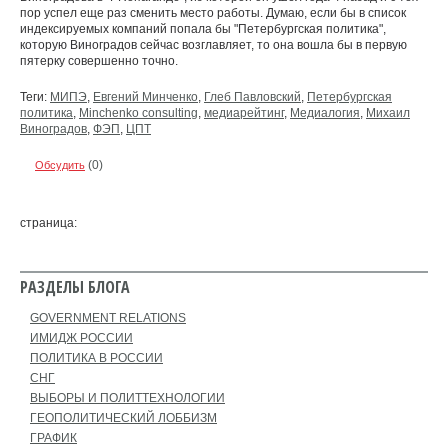
пор успел еще раз сменить место работы. Думаю, если бы в список
индексируемых компаний попала бы "Петербургская политика",
которую Виноградов сейчас возглавляет, то она вошла бы в первую
пятерку совершенно точно.
Теги:
МИПЭ
,
Евгений Минченко
,
Глеб Павловский
,
Петербургская
политика
,
Minchenko consulting
,
медиарейтинг
,
Медиалогия
,
Михаил
Виноградов
,
ФЭП
,
ЦПТ
(0)
Обсудить
страница:
РАЗДЕЛЫ БЛОГА
GOVERNMENT RELATIONS
ИМИДЖ РОССИИ
ПОЛИТИКА В РОССИИ
СНГ
ВЫБОРЫ И ПОЛИТТЕХНОЛОГИИ
ГЕОПОЛИТИЧЕСКИЙ ЛОББИЗМ
ГРАФИК