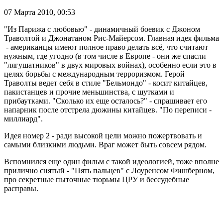
07 Марта 2010,
00:53
"Из Парижа с любовью" - динамичный боевик с Джоном
Траволтой и Джонатаном Рис-Майерсом. Главная идея фильма
- американцы имеют полное право делать всё, что считают
нужным, где угодно (в том числе в Европе - они же спасли
"лягушатников" в двух мировых войнах), особенно если это в
целях борьбы с международным терроризмом. Герой
Траволты ведет себя в стиле "Бельмондо" - косит китайцев,
пакистанцев и прочие меньшинства, с шутками и
прибаутками. "Сколько их еще осталось?" - спрашивает его
напарник после отстрела дюжины китайцев. "По переписи -
миллиард".
Идея номер 2 - ради высокой цели можно пожертвовать и
самыми близкими людьми. Враг может быть совсем рядом.
Вспомнился еще один фильм с такой идеологией, тоже вполне
прилично снятый - "Пять пальцев" с Лоуренсом Фишберном,
про секретные пыточные тюрьмы ЦРУ и бессудебные
расправы.