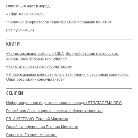
Оппозиция идет в народ
«Уйди, но не сейчас»
"Желание губернаторов переизбраться пораньше понятно"
Все публикации
КНИГИ
«Как выигрывают выборы в США, Великобритании и евросоюзе:
анализ политических технологий»
«Как стать и остаться губернатором»
«Универсальные избирательные технологии и страновая специфика:
Опыт российских консультантов»
ССЫЛКИ
Информационная и дискуссионная площадка STRATAGEMA.ORG
Российская Ассоциация по связям с общественностью
PR-ИНТЕРВЬЮ, Евгений Минченко
Онлайн-конференция Евгения Минченко
Спросите Евгения Минченко