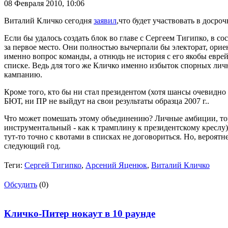
08 Февраля 2010,
10:06
Виталий Кличко сегодня
заявил
,что будет участвовать в доср
Если бы удалось создать блок во главе с Сергеем Тигипко, в 
за первое место. Они полностью вычерпали бы электорат, ори
именно вопрос команды, а отнюдь не история с его якобы евре
списке. Ведь для того же Кличко именно избыток спорных личн
кампанию.
Кроме того, кто бы ни стал президентом (хотя шансы очевидно
БЮТ, ни ПР не выйдут на свои результаты образца 2007 г..
Что может помешать этому объединению? Личные амбиции, торго
инструментальный - как к трамплину к президентскому креслу).
тут-то точно с квотами в списках не договориться. Но, вероятн
следующий год.
Теги:
Сергей Тигипко
,
Арсений Яценюк
,
Виталий Кличко
Обсудить
(0)
Кличко-Питер нокаут в 10 раунде