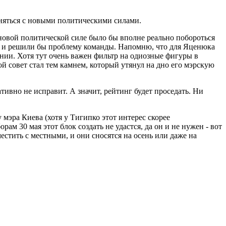
диняться с новыми политическими силами.
 новой политической силе было бы вполне реально побороться
%) и решили бы проблему команды. Напомню, что для Яценюка
нии. Хотя тут очень важен фильтр на одиозные фигуры в
й совет стал тем камнем, который утянул на дно его мэрскую
ивно не исправит. А значит, рейтинг будет проседать. Ни
мэра Киева (хотя у Тигипко этот интерес скорее
м 30 мая этот блок создать не удастся, да он и не нужен - вот
местить с местными, и они сносятся на осень или даже на