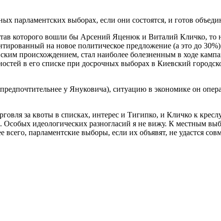
очных парламентских выборах, если они состоятся, и готов объе
состав которого вошли бы Арсений Яценюк и Виталий Кличко, то
ентированный на новое политическое предложение (а это до 30
йским происхождением, стал наиболее болезненным в ходе кампа
остей в его списке при досрочных выборах в Киевский городско
 предпочтительнее у Януковича), ситуацию в экономике он операт
вля за квоты в списках, интерес и Тигипко, и Кличко к креслу 
 Особых идеологических разногласий я не вижу. К местным выбора
ее всего, парламентские выборы, если их объявят, не удастся сов