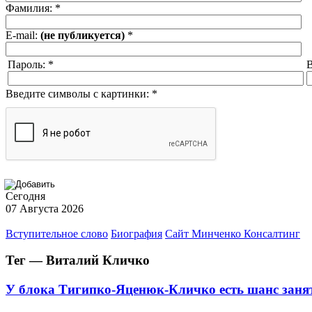
Фамилия:
*
E-mail:
(не публикуется)
*
Пароль:
*
В
Введите символы с картинки:
*
Сегодня
07 Августа 2026
Вступительное слово
Биография
Сайт Минченко Консалтинг
Тег — Виталий Кличко
У блока Тигипко-Яценюк-Кличко есть шанс занят