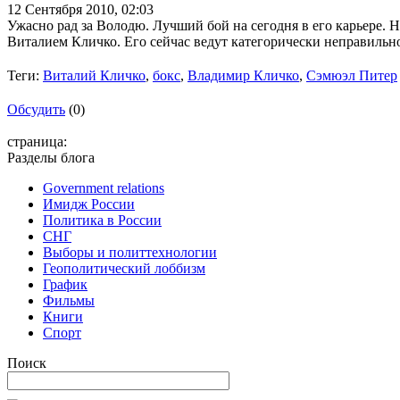
12 Сентября 2010,
02:03
Ужасно рад за Володю. Лучший бой на сегодня в его карьере. Не
Виталием Кличко. Его сейчас ведут категорически неправильно.
Теги:
Виталий Кличко
,
бокс
,
Владимир Кличко
,
Сэмюэл Питер
Обсудить
(0)
страница:
Разделы блога
Government relations
Имидж России
Политика в России
СНГ
Выборы и политтехнологии
Геополитический лоббизм
График
Фильмы
Книги
Спорт
Поиск