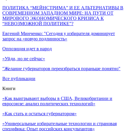
ПОЛИТИКА “МЕЙНСТРИМА” И ЕЕ АЛЬТЕРНАТИВЫ В
СОВРЕМЕННОМ ЗАПАДНОМ МИРЕ: НА ПУТИ ОТ
МИРОВОГО ЭКОНОМИЧЕСКОГО КРИЗИСА К
“НЕВОЗМОЖНОЙ ПОЛИТИКЕ”?
Евгений Минченко: "Сегодня у избирателя доминирует
запрос на «новую подлинность»
Оппозиция идет в народ
«Уйди, но не сейчас»
"Желание губернаторов переизбраться пораньше понятно"
Все публикации
Книги
«Как выигрывают выборы в США, Великобритании и
евросоюзе: анализ политических технологий»
«Как стать и остаться губернатором»
«Универсальные избирательные технологии и страновая
специфика: Опыт российских консультантов»