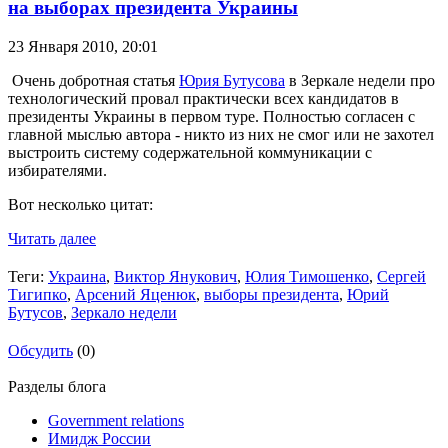
на выборах президента Украины
23 Января 2010,
20:01
Очень добротная статья
Юрия Бутусова
в Зеркале недели про
технологический провал практически всех кандидатов в
президенты Украины в первом туре. Полностью согласен с
главной мыслью автора - никто из них не смог или не захотел
выстроить систему содержательной коммуникации с
избирателями.
Вот несколько цитат:
Читать далее
Теги:
Украина
,
Виктор Янукович
,
Юлия Тимошенко
,
Сергей
Тигипко
,
Арсений Яценюк
,
выборы президента
,
Юрий
Бутусов
,
Зеркало недели
Обсудить
(0)
Разделы блога
Government relations
Имидж России