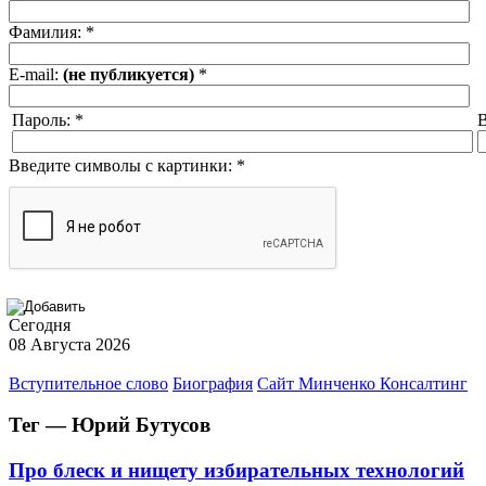
Фамилия:
*
E-mail:
(не публикуется)
*
Пароль:
*
В
Введите символы с картинки:
*
Сегодня
08 Августа 2026
Вступительное слово
Биография
Сайт Минченко Консалтинг
Тег — Юрий Бутусов
Про блеск и нищету избирательных технологий