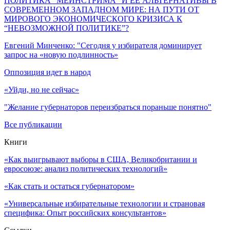
ПОЛИТИКА “МЕЙНСТРИМА” И ЕЕ АЛЬТЕРНАТИВЫ В
СОВРЕМЕННОМ ЗАПАДНОМ МИРЕ: НА ПУТИ ОТ
МИРОВОГО ЭКОНОМИЧЕСКОГО КРИЗИСА К
“НЕВОЗМОЖНОЙ ПОЛИТИКЕ”?
Евгений Минченко: "Сегодня у избирателя доминирует
запрос на «новую подлинность»
Оппозиция идет в народ
«Уйди, но не сейчас»
"Желание губернаторов переизбраться пораньше понятно"
Все публикации
Книги
«Как выигрывают выборы в США, Великобритании и
евросоюзе: анализ политических технологий»
«Как стать и остаться губернатором»
«Универсальные избирательные технологии и страновая
специфика: Опыт российских консультантов»