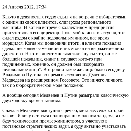
24 Апреля 2012,
17:34
Как-то в девяностых годах ездил я на встречи с избирателями
с одним из своих клиентов, олигархом регионального
масштаба. И вот на встрече с коллективом предприятия
присутствовал его директор. Пока мой клиент выступал, тот
сидел рядом с крайне недовольным лицом, все время
морщился. Когда мы подводили итоги, я клиента похвалил,
сделал несколько замечаний и посетовал на выражение лица
директора. На это клиент мне заметил: "ну ты что, он же
большой начальник, сидит и слушает кого-то при
подчиненных, конечно, он должен был изобразить
недовольное лицо". Вот ровно такое же лицо было сегодня у
Владимира Путина во время выступления Дмитрия
Медведева на расширенном Госсовете. Это ничего личного,
так по бюрократической моде положено.
А вообще сегодня Медведев и Путин разыграли классическую
двухходовку времён тандема.
Сначала Медведев выступил с речью, мета-месседж которой
таков: "Я хочу остаться полноправным членом тандема, я не
буду техническим премьер-министром, я участвую в
постановке стратегических задач, я буду актвино участвовать