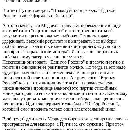
в политической жизни".
В ответ Путин говорит: "Пожалуйста, в рамках "Единой
России" как её формальный лидер".
А это означает, что Медведев получает обременение в виде
антирейтинга "партии власти" и ответственности за её
результаты на региональных выборах. Ставить задачу
удерживать высокий результат и выигрывать все выборы
любой ценой - значит, в нынешних исторических условиях
поощрять "астраханские методы". И тогда апеллировать к
либеральному лагерю уже не получится.
Перепозиционировать "Единую Россию" в правую партию и
пойти на снижение её рейтингов можно. Но тогда за это надо
будет расплачиваться и снижением личного рейтинга и
политической ответственностью. А кроме того, "Единая
Россия" как партия чиновничества (и в первую очередь
чиновничества провинциального) это партия стихийных
консерваторов, то есть антизападников и этатистов. Как этому
материалу привать западнические и либеральные ценности -
непонятно. Один эксперимент уже был - "Выбор России",
который смог прожить только один электоральный цикл.
В общем, бадминтон - Медведев борется за расширение своего
пространства для маневра, а Путин за его сужение. При этом
уверен. что личные отношения при этом по-прежнему