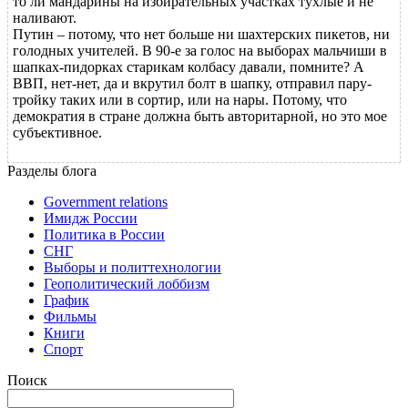
то ли мандарины на избирательных участках тухлые и не
наливают.
Путин – потому, что нет больше ни шахтерских пикетов, ни
голодных учителей. В 90-е за голос на выборах мальчиши в
шапках-пидорках старикам колбасу давали, помните? А
ВВП, нет-нет, да и вкрутил болт в шапку, отправил пару-
тройку таких или в сортир, или на нары. Потому, что
демократия в стране должна быть авторитарной, но это мое
субъективное.
Разделы блога
Government relations
Имидж России
Политика в России
СНГ
Выборы и политтехнологии
Геополитический лоббизм
График
Фильмы
Книги
Спорт
Поиск