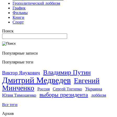
Геополитический лоббизм
График
Фильмы
Книги
Спорт
Поиск
Популярные записи
Популярные теги
Владимир Путин
Виктор Янукович
Дмитрий Медведев
Евгений
Минченко
Украина
Россия
Сергей Тигипко
выборы президента
Юлия Тимошенко
лоббизм
Все теги
Архив