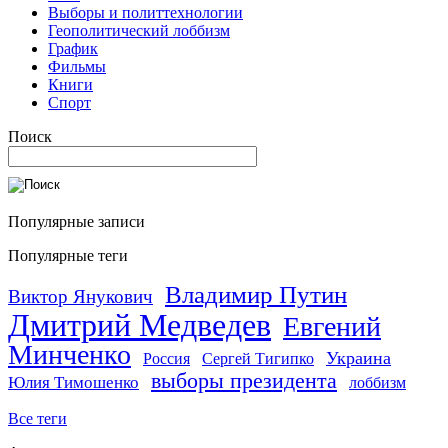
Выборы и политтехнологии
Геополитический лоббизм
График
Фильмы
Книги
Спорт
Поиск
Популярные записи
Популярные теги
Владимир Путин
Виктор Янукович
Дмитрий Медведев
Евгений
Минченко
Украина
Россия
Сергей Тигипко
выборы президента
Юлия Тимошенко
лоббизм
Все теги