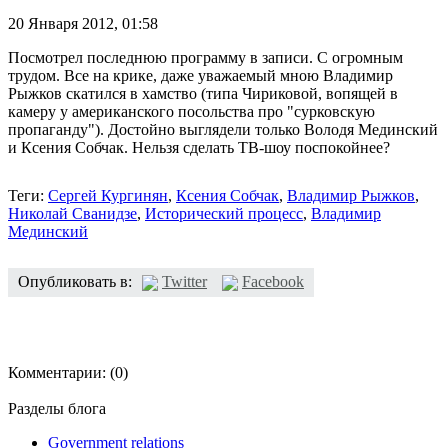
20 Января 2012,
01:58
Посмотрел последнюю программу в записи. С огромным
трудом. Все на крике, даже уважаемый мною Владимир
Рыжков скатился в хамство (типа Чириковой, вопящей в
камеру у американского посольства про "сурковскую
пропаганду"). Достойно выглядели только Володя Мединский
и Ксения Собчак. Нельзя сделать ТВ-шоу поспокойнее?
Теги:
Сергей Кургинян
,
Ксения Собчак
,
Владимир Рыжков
,
Николай Сванидзе
,
Исторический процесс
,
Владимир
Мединский
Опубликовать в:
Twitter
Facebook
Комментарии:
(0)
Разделы блога
Government relations