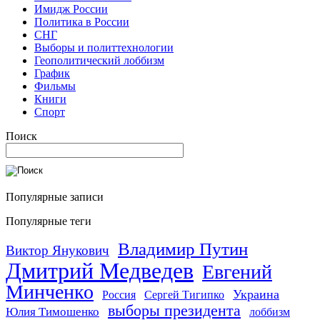
Имидж России
Политика в России
СНГ
Выборы и политтехнологии
Геополитический лоббизм
График
Фильмы
Книги
Спорт
Поиск
Популярные записи
Популярные теги
Владимир Путин
Виктор Янукович
Дмитрий Медведев
Евгений
Минченко
Украина
Россия
Сергей Тигипко
выборы президента
Юлия Тимошенко
лоббизм