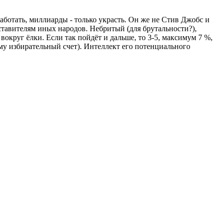
ботать, миллиарды - только украсть. Он же не Стив Джобс и
дставителям иных народов. Небритый (для брутальности?),
вокруг ёлки. Если так пойдёт и дальше, то 3-5, максимум 7 %,
му избирательный счет). Интеллект его потенциального