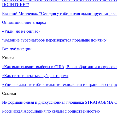
ПОЛИТИКЕ”?
Евгений Минченко: "Сегодня у избирателя доминирует запрос
Оппозиция идет в народ
«Уйди, но не сейчас»
"Желание губернаторов переизбраться пораньше понятно"
Все публикации
Книги
«Как выигрывают выборы в США, Великобритании и евросоюзе
«Как стать и остаться губернатором»
«Универсальные избирательные технологии и страновая специ
Ссылки
Информационная и дискуссионная площадка STRATAGEMA.
Российская Ассоциация по связям с общественностью