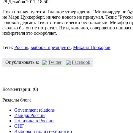
28 Декабря 2011,
18:50
Пока полная пустота. Главное утверждение "Миллиардер не буд
не Марк Цуккерберг, ничего нового не придумал. Тезис "Русски
головой дёргает. Текст стилистически бестолковый. Метафор пр
сколько бы он не потратил. Ну и, конечно, совершенно напрас
избирателя это оскорбляет.
Теги:
Россия
,
выборы президента
,
Михаил Прохоров
Опубликовать в:
Twitter
Facebook
Комментарии:
(0)
Разделы блога
Government relations
Имидж России
Политика в России
СНГ
Выборы и политтехнологии