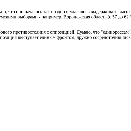
о, что оно началось так поздно и удавалось выдерживать высоки
умскими выборами - например, Воронежская область (c 57 до 62 
бового противостояния с оппозицией. Думаю, что "единороссам" 
озиция выступает единым фронтом, дружно сосредоточившись н