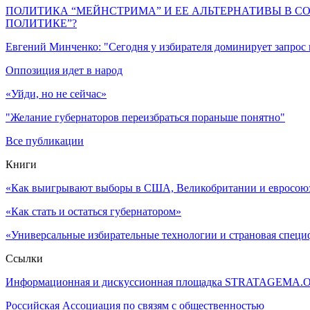
ПОЛИТИКА “МЕЙНСТРИМА” И ЕЕ АЛЬТЕРНАТИВЫ В С
ПОЛИТИКЕ”?
Евгений Минченко: "Сегодня у избирателя доминирует запрос
Оппозиция идет в народ
«Уйди, но не сейчас»
"Желание губернаторов переизбраться пораньше понятно"
Все публикации
Книги
«Как выигрывают выборы в США, Великобритании и евросоюзе
«Как стать и остаться губернатором»
«Универсальные избирательные технологии и страновая специ
Ссылки
Информационная и дискуссионная площадка STRATAGEMA.
Российская Ассоциация по связям с общественностью