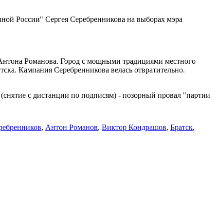
ной России" Сергея Серебренникова на выборах мэра
 Антона Романова. Город с мощными традициями местного
утска. Кампания Серебренникова велась отвратительно.
 (снятие с дистанции по подписям) - позорный провал "партии
ребренников
,
Антон Романов
,
Виктор Кондрашов
,
Братск
,