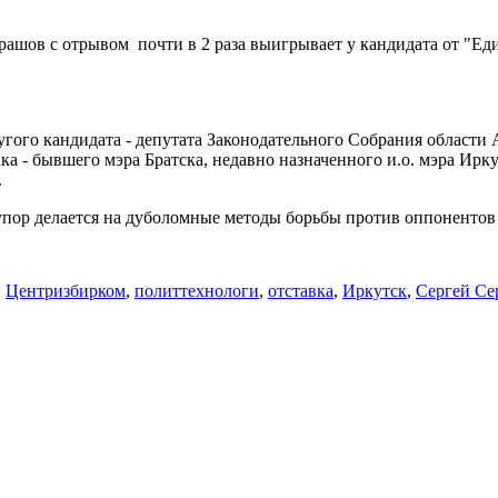
шов с отрывом почти в 2 раза выигрывает у кандидата от "Еди
угого кандидата - депутата Законодательного Собрания области
а - бывшего мэра Братска, недавно назначенного и.о. мэра Ирк
.
 упор делается на дуболомные методы борьбы против оппонентов
,
Центризбирком
,
политтехнологи
,
отставка
,
Иркутск
,
Сергей Се