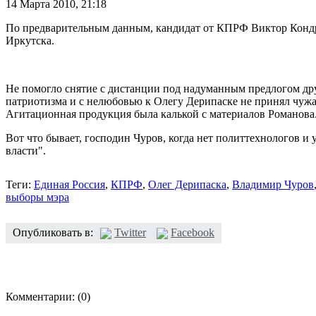
14 Марта 2010,
21:18
По предварительным данным, кандидат от КПРФ Виктор Кондра
Иркутска.
Не помогло снятие с дистанции под надуманным предлогом др
патриотизма и с нелюбовью к Олегу Дерипаске не принял чужак
Агитационная продукция была калькой с материалов Романова
Вот что бывает, господин Чуров, когда нет политтехнологов и
власти".
Теги:
Единая Россия
,
КПРФ
,
Олег Дерипаска
,
Владимир Чуров
выборы мэра
Опубликовать в:
Twitter
Facebook
Комментарии:
(0)