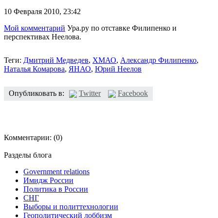
10 Февраля 2010,
23:42
Мой комментарий
Ура.ру по отставке Филипенко и
перспективах Неелова.
Теги:
Дмитрий Медведев
,
ХМАО
,
Александр Филипенко
,
Наталья Комарова
,
ЯНАО
,
Юрий Неелов
Опубликовать в:
Twitter
Facebook
Комментарии:
(0)
Разделы блога
Government relations
Имидж России
Политика в России
СНГ
Выборы и политтехнологии
Геополитический лоббизм