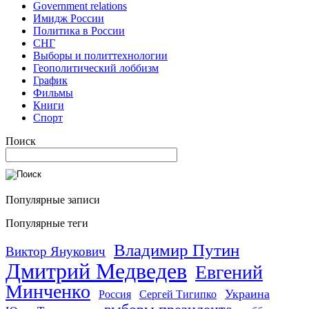
Government relations
Имидж России
Политика в России
СНГ
Выборы и политтехнологии
Геополитический лоббизм
График
Фильмы
Книги
Спорт
Поиск
Популярные записи
Популярные теги
Владимир Путин
Виктор Янукович
Дмитрий Медведев
Евгений
Минченко
Украина
Россия
Сергей Тигипко