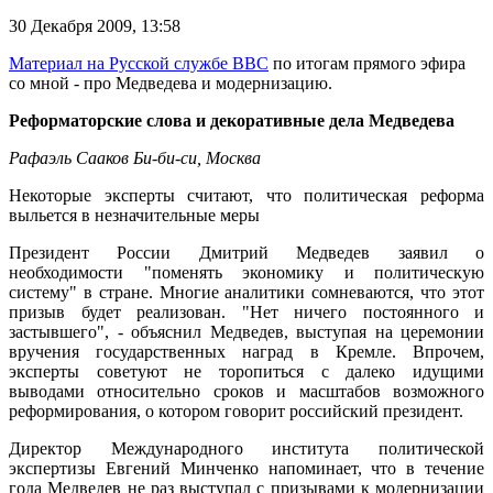
30 Декабря 2009,
13:58
Материал на Русской службе ВВС
по итогам прямого эфира
со мной - про Медведева и модернизацию.
Реформаторские слова и декоративные дела Медведев
а
Рафаэль Сааков Би-би-си, Москва
Некоторые эксперты считают, что политическая реформа
выльется в незначительные меры
Президент России Дмитрий Медведев заявил о
необходимости "поменять экономику и политическую
систему" в стране. Многие аналитики сомневаются, что этот
призыв будет реализован. "Нет ничего постоянного и
застывшего", - объяснил Медведев, выступая на церемонии
вручения государственных наград в Кремле. Впрочем,
эксперты советуют не торопиться с далеко идущими
выводами относительно сроков и масштабов возможного
реформирования, о котором говорит российский президент.
Директор Международного института политической
экспертизы Евгений Минченко напоминает, что в течение
года Медведев не раз выступал с призывами к модернизации