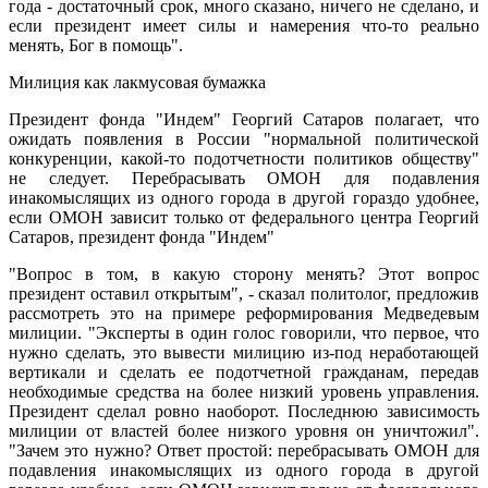
года - достаточный срок, много сказано, ничего не сделано, и
если президент имеет силы и намерения что-то реально
менять, Бог в помощь".
Милиция как лакмусовая бумажка
Президент фонда "Индем" Георгий Сатаров полагает, что
ожидать появления в России "нормальной политической
конкуренции, какой-то подотчетности политиков обществу"
не следует. Перебрасывать ОМОН для подавления
инакомыслящих из одного города в другой гораздо удобнее,
если ОМОН зависит только от федерального центра Георгий
Сатаров, президент фонда "Индем"
"Вопрос в том, в какую сторону менять? Этот вопрос
президент оставил открытым", - сказал политолог, предложив
рассмотреть это на примере реформирования Медведевым
милиции. "Эксперты в один голос говорили, что первое, что
нужно сделать, это вывести милицию из-под неработающей
вертикали и сделать ее подотчетной гражданам, передав
необходимые средства на более низкий уровень управления.
Президент сделал ровно наоборот. Последнюю зависимость
милиции от властей более низкого уровня он уничтожил".
"Зачем это нужно? Ответ простой: перебрасывать ОМОН для
подавления инакомыслящих из одного города в другой