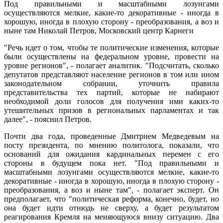
Под правильными и масштабными лозунгами
осуществляются мелкие, какие-то декоративные - иногда в
хорошую, иногда в плохую сторону - преобразования, а воз и
ныне там Николай Петров, Московский центр Карнеги
"Речь идет о том, чтобы те политические изменения, которые
были осуществлены на федеральном уровне, провести на
уровне регионов", - полагает аналитик. "Подсчитать, сколько
депутатов представляют население регионов в том или ином
законодательном собрании, уточнить правила
представительства тех партий, которые не набирают
необходимой доли голосов для получения ими каких-то
утешительных призов в региональных парламентах и так
далее", - пояснил Петров.
Почти два года, проведенные Дмитрием Медведевым на
посту президента, по мнению политолога, показали, что
оснований для ожидания кардинальных перемен с его
стороны в будущем пока нет. "Под правильными и
масштабными лозунгами осуществляются мелкие, какие-то
декоративные - иногда в хорошую, иногда в плохую сторону -
преобразования, а воз и ныне там", - полагает эксперт. Он
предполагает, что "политическая реформа, конечно, будет, но
она будет идти отнюдь не сверху, а будет результатом
реагирования Кремля на меняющуюся внизу ситуацию. Два