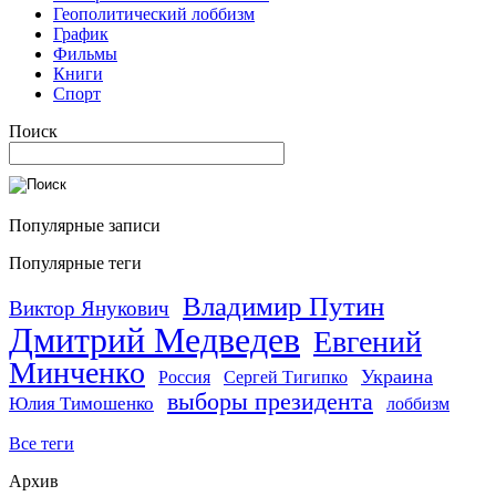
Геополитический лоббизм
График
Фильмы
Книги
Спорт
Поиск
Популярные записи
Популярные теги
Владимир Путин
Виктор Янукович
Дмитрий Медведев
Евгений
Минченко
Украина
Россия
Сергей Тигипко
выборы президента
Юлия Тимошенко
лоббизм
Все теги
Архив