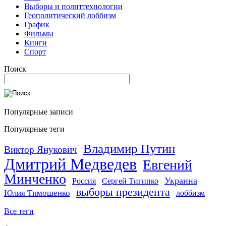
Выборы и политтехнологии
Геополитический лоббизм
График
Фильмы
Книги
Спорт
Поиск
Популярные записи
Популярные теги
Владимир Путин
Виктор Янукович
Дмитрий Медведев
Евгений
Минченко
Украина
Россия
Сергей Тигипко
выборы президента
Юлия Тимошенко
лоббизм
Все теги