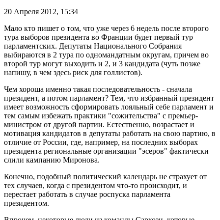
20 Апреля 2012,
15:34
Мало кто пишет о том, что уже через 6 недель после второго
тура выборов президента во Франции будет первый тур
парламентских. Депутаты Национального Собрания
выбираются в 2 тура по одномандатным округам, причем во
второй тур могут выходить и 2, и 3 кандидата (чуть позже
напишу, в чем здесь риск для голлистов).
Чем хороша именно такая последовательность - сначала
президент, а потом парламент? Тем, что избранный президент
имеет возможность сформировать лояльный себе парламент и
тем самым избежать практики "сожительства" с премьер-
министром от другой партии. Естественно, возрастает и
мотивация кандидатов в депутаты работать на свою партию, в
отличие от России, где, например, на последних выборах
президента региональные организации "эсеров" фактически
слили кампанию Миронова.
Конечно, подобный политический календарь не страхует от
тех случаев, когда с президентом что-то происходит, и
перестает работать в случае роспуска парламента
президентом.
Впрочем, некоторые люди из команды Саркози, которые