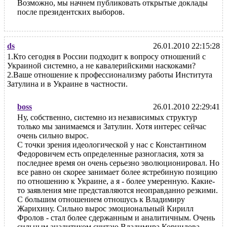
Возможно, мы начнем публиковать открытые доклады
после президентских выборов.
ds
26.01.2010 22:15:28
1.Кто сегодня в России подходит к вопросу отношений с
Украиной системно, а не кавалерийскими наскоками?
2.Ваше отношение к профессионализму работы Института
Затулина и в Украине в частности.
boss
26.01.2010 22:29:41
Ну, собственно, системно из независимых структур
только мы занимаемся и Затулин. Хотя интерес сейчас
очень сильно вырос.
С точки зрения идеологической у нас с Константином
Федоровичем есть определенные разногласия, хотя за
последнее время он очень серьезно эволюционировал. Но
все равно он скорее занимает более ястребиную позицию
по отношению к Украине, а я - более умеренную. Какие-
то заявления мне представляются неоправданно резкими.
С большим отношением отношусь к Владимиру
Жарихину. Сильно вырос эмоциональный Кирилл
Фролов - стал более сдержанным и аналитичным. Очень
сильным аналитиком считаю Владимира Корнилова,