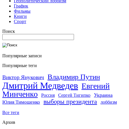
Геополитический лоббизм
График
Фильмы
Книги
Спорт
Поиск
Популярные записи
Популярные теги
Владимир Путин
Виктор Янукович
Дмитрий Медведев
Евгений
Минченко
Украина
Россия
Сергей Тигипко
выборы президента
Юлия Тимошенко
лоббизм
Все теги
Архив