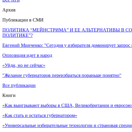
Архив
Публикации в СМИ
ПОЛИТИКА “МЕЙНСТРИМА” И ЕЕ АЛЬТЕРНАТИВЫ В С
ПОЛИТИКЕ”?
Евгений Минченко: "Сегодня у избирателя доминирует запрос
Оппозиция идет в народ
«Уйди, но не сейчас»
"Желание губернаторов переизбраться пораньше понятно"
Все публикации
Книги
«Как выигрывают выборы в США, Великобритании и евросоюзе
«Как стать и остаться губернатором»
«Универсальные избирательные технологии и страновая специ