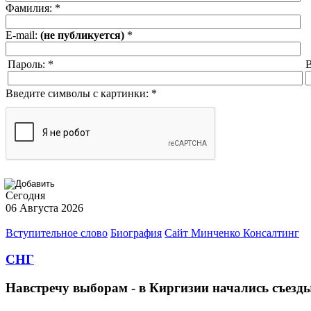
Фамилия:
*
E-mail:
(не публикуется)
*
Пароль:
*
В
Введите символы с картинки:
*
Сегодня
06 Августа 2026
Вступительное слово
Биография
Сайт Минченко Консалтинг
СНГ
Навстречу выборам - в Киргизии начались съезд