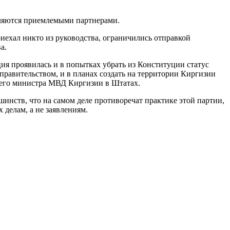
являются приемлемыми партнерами.
риехал никто из руководства, ограничились отправкой
а.
ия проявилась и в попытках убрать из Конституции статус
правительством, и в планах создать на территории Киргизии
него министра МВД Киргизии в Штатах.
инств, что на самом деле противоречат практике этой партии,
 делам, а не заявлениям.