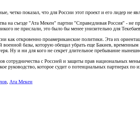
е, четко показал, что для России этот проект и его лидер не 
тва на съезде "Ата Мекен" партии "Справедливая Россия" - не п
икого не прислали, это было бы менее унизительно для Текебаев
ии как откровенно проамериканские политики. Эта их ориентац
й военной базы, которую обещал убрать еще Бакиев, временным 
еря. Ну и ни для кого не секрет длительное пребывание нынеш
в сотрудничества с Россией и защиты прав национальных меньш
кое руководство, которое судит о потенциальных партнерах по их
лов
,
Ата Мекен