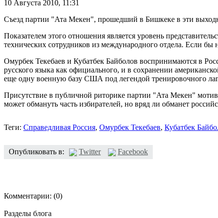
10 Августа 2010,
11:31
Съезд партии "Ата Мекен", прошедший в Бишкеке в эти выходны
Показателем этого отношения является уровень представительс
технических сотрудников из международного отдела. Если бы н
Омурбек Текебаев и Кубатбек Байболов воспринимаются в Росс
русского языка как официального, и в сохранении американско
еще одну военную базу США под легендой тренировочного лаг
Присутствие в публичной риторике партии "Ата Мекен" мотиво
может обмануть часть избирателей, но вряд ли обманет российс
Теги:
Справедливая Россия
,
Омурбек Текебаев
,
Кубатбек Байбо
Опубликовать в:
Twitter
Facebook
Комментарии:
(0)
Разделы блога