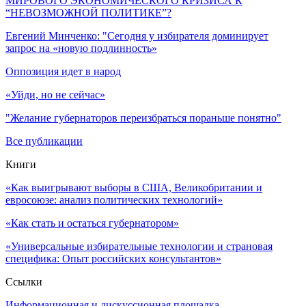
МИРОВОГО ЭКОНОМИЧЕСКОГО КРИЗИСА К
“НЕВОЗМОЖНОЙ ПОЛИТИКЕ”?
Евгений Минченко: "Сегодня у избирателя доминирует
запрос на «новую подлинность»
Оппозиция идет в народ
«Уйди, но не сейчас»
"Желание губернаторов переизбраться пораньше понятно"
Все публикации
Книги
«Как выигрывают выборы в США, Великобритании и
евросоюзе: анализ политических технологий»
«Как стать и остаться губернатором»
«Универсальные избирательные технологии и страновая
специфика: Опыт российских консультантов»
Ссылки
Информационная и дискуссионная площадка