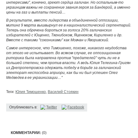
интересами", конечно, греют сердца галичан. Но остальным-то
украинцам важны не сохранение звания героя за Бандерой, а именно
цены на газ и выплаты пенсий…
В результате, вместо лидерства в объединенной оппозиции,
митинг 9 марта вышвырнул ее в националистический серпентарий.
Теперь она обречена бороться за голоса 20% галичанских
избирателей с Ющенко, Тягнибоком, Яценюком, Кириленко и др.
Вместе с такими "союзниками" как Мовчан и Яворивский.
Самое интересное, что Тимошенко, похоже, никакого неудобства
от этого не испытывает. Во всяком случае, ее оппозиционная
риторика была направлена против "предателей" чуть ли не в
большей степени, чем против власти. А ведь Юлия Телегина-Григян
из Днепропетровска одержать победу в борьбе за галичанский
электорат неспособна априори, как бы ни был успешен Олег
Медведев в ее украинизации…"
Теги:
Юлия Тимошенко
,
Василий Стоякин
Опубликовать в:
Twitter
Facebook
КОММЕНТАРИИ:
(0)