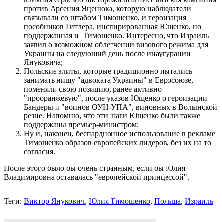
против Арсения Яценюка, которую наблюдатели
связывали со штабом Тимошенко, и героизация
пособников Гитлера, инспирированная Ющенко, но
поддержанная и Тимошенко. Интересно, что Израиль
заявил о возможном облегчении визового режима для
Украины на следующий день после инаугурации
Януковича;
Польские элиты, которые традиционно пытались
занимать нишу "адвоката Украины" в Евросоюзе,
поменяли свою позицию, ранее активно
"прооранжевую", после указов Ющенко о героизации
Бандеры и "воинов ОУН-УПА", виновных в Волынской
резне. Напомню, что эти шаги Ющенко были также
поддержаны премьер-министром;
Ну и, наконец, беспарднонное использование в рекламе
Тимошенко образов европейских лидеров, без их на то
согласия.
После этого было бы очень странным, если бы Юлия
Владимировна оставалась "европейской принцессой".
Теги:
Виктор Янукович
,
Юлия Тимошенко
,
Польша
,
Израиль