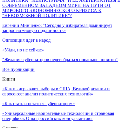
ПОЛИТИКА “МЕЙНСТРИМА” И ЕЕ АЛЬТЕРНАТИВЫ В
СОВРЕМЕННОМ ЗАПАДНОМ МИРЕ: НА ПУТИ ОТ
МИРОВОГО ЭКОНОМИЧЕСКОГО КРИЗИСА К
“НЕВОЗМОЖНОЙ ПОЛИТИКЕ”?
Евгений Минченко: "Сегодня у избирателя доминирует
запрос на «новую подлинность»
Оппозиция идет в народ
«Уйди, но не сейчас»
"Желание губернаторов переизбраться пораньше понятно"
Все публикации
Книги
«Как выигрывают выборы в США, Великобритании и
евросоюзе: анализ политических технологий»
«Как стать и остаться губернатором»
«Универсальные избирательные технологии и страновая
специфика: Опыт российских консультантов»