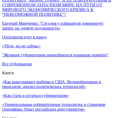
ПОЛИТИКА “МЕЙНСТРИМА” И ЕЕ АЛЬТЕРНАТИВЫ В
СОВРЕМЕННОМ ЗАПАДНОМ МИРЕ: НА ПУТИ ОТ
МИРОВОГО ЭКОНОМИЧЕСКОГО КРИЗИСА К
“НЕВОЗМОЖНОЙ ПОЛИТИКЕ”?
Евгений Минченко: "Сегодня у избирателя доминирует
запрос на «новую подлинность»
Оппозиция идет в народ
«Уйди, но не сейчас»
"Желание губернаторов переизбраться пораньше понятно"
Все публикации
Книги
«Как выигрывают выборы в США, Великобритании и
евросоюзе: анализ политических технологий»
«Как стать и остаться губернатором»
«Универсальные избирательные технологии и страновая
специфика: Опыт российских консультантов»