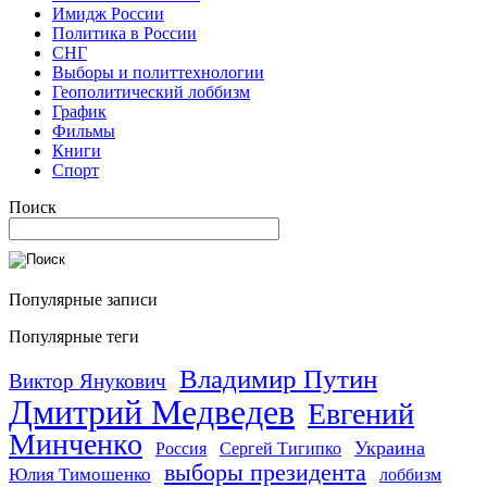
Имидж России
Политика в России
СНГ
Выборы и политтехнологии
Геополитический лоббизм
График
Фильмы
Книги
Спорт
Поиск
Популярные записи
Популярные теги
Владимир Путин
Виктор Янукович
Дмитрий Медведев
Евгений
Минченко
Украина
Россия
Сергей Тигипко
выборы президента
Юлия Тимошенко
лоббизм