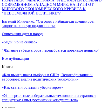
ПОЛИТИКА “МЕЙНСТРИМА” И ЕЕ АЛЬТЕРНАТИВЫ В
СОВРЕМЕННОМ ЗАПАДНОМ МИРЕ: НА ПУТИ ОТ
МИРОВОГО ЭКОНОМИЧЕСКОГО КРИЗИСА К
“НЕВОЗМОЖНОЙ ПОЛИТИКЕ”?
Евгений Минченко: "Сегодня у избирателя доминирует
запрос на «новую подлинность»
Оппозиция идет в народ
«Уйди, но не сейчас»
"Желание губернаторов переизбраться пораньше понятно"
Все публикации
Книги
«Как выигрывают выборы в США, Великобритании и
евросоюзе: анализ политических технологий»
«Как стать и остаться губернатором»
«Универсальные избирательные технологии и страновая
специфика: Опыт российских консультантов»