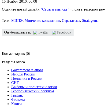
16 Ноября 2010,
00:08
Оцените новый дизайн
"Стратагемы.орг"
- пока в тестовом ре
Теги:
МИПЭ
,
Минченко консалтинг
,
Стратагема
,
Stratagema
Опубликовать в:
Twitter
Facebook
Комментарии:
(0)
Разделы блога
Government relations
Имидж России
Политика в России
СНГ
Выборы и политтехнологии
Геополитический лоббизм
График
Фильмы
Книги