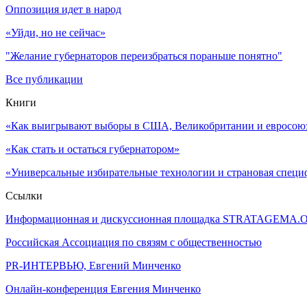
Оппозиция идет в народ
«Уйди, но не сейчас»
"Желание губернаторов переизбраться пораньше понятно"
Все публикации
Книги
«Как выигрывают выборы в США, Великобритании и евросоюзе
«Как стать и остаться губернатором»
«Универсальные избирательные технологии и страновая специ
Ссылки
Информационная и дискуссионная площадка STRATAGEMA.
Российская Ассоциация по связям с общественностью
PR-ИНТЕРВЬЮ, Евгений Минченко
Онлайн-конференция Евгения Минченко