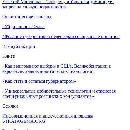
Евгений Минченко: "Сегодня у избирателя доминирует
запрос на «новую подлинность»
Оппозиция идет в народ
«Уйди, но не сейчас»
"Желание губернаторов переизбраться пораньше понятно"
Все публикации
Книги
«Как выигрывают выборы в США, Великобритании и
евросоюзе: анализ политических технологий»
«Как стать и остаться губернатором»
«Универсальные избирательные технологии и страновая
специфика: Опыт российских консультантов»
Ссылки
Информационная и дискуссионная площадка
STRATAGEMA.ORG