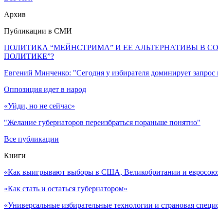
Архив
Публикации в СМИ
ПОЛИТИКА “МЕЙНСТРИМА” И ЕЕ АЛЬТЕРНАТИВЫ В С
ПОЛИТИКЕ”?
Евгений Минченко: "Сегодня у избирателя доминирует запрос
Оппозиция идет в народ
«Уйди, но не сейчас»
"Желание губернаторов переизбраться пораньше понятно"
Все публикации
Книги
«Как выигрывают выборы в США, Великобритании и евросоюзе
«Как стать и остаться губернатором»
«Универсальные избирательные технологии и страновая специ